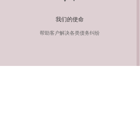
我们的使命
帮助客户解决各类债务纠纷
西宁世平商务信息咨询
世平收账公司是一家实力雄厚、权威合法的讨债公司、要