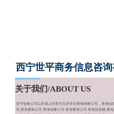
西宁世平商务信息咨询有限公司历经12年收
提供债务追讨、清收各种赖债，货款，工程款
西宁世平商务信息咨询
关于我们/ABOUT US
世平收账公司以本地人经营为主的专业青海收帐公司，青海侦探
司,青海要账公司,青海收帐公司,青海要债公司,青海找老赖,青