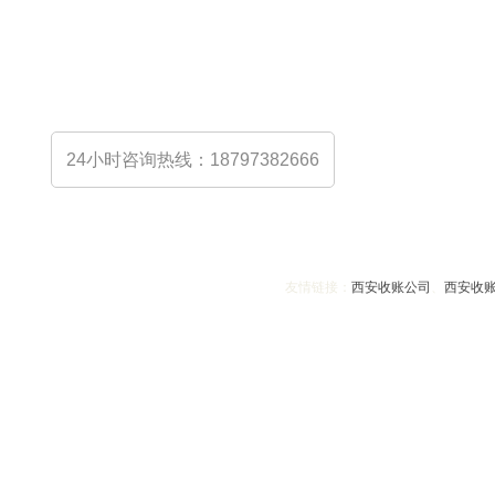
类债务追讨、赖账催收、死账清理、要三角账、催收账款
讨要工资款、追债诈骗款、疑难欠款等商账追收服务，快
专业的商账追收师及律师为您提供全方位的债务咨询，并
务！
24小时咨询热线：18797382666
友情链接：
西安收账公司
、
西安收